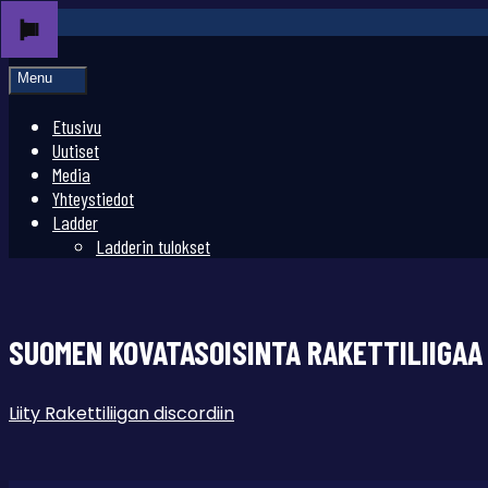
Menu
Etusivu
Uutiset
Media
Yhteystiedot
Ladder
Ladderin tulokset
SUOMEN KOVATASOISINTA RAKETTILIIGAA
Liity Rakettiliigan discordiin