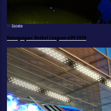
By
Ssnake
Katsojaopas: Rocket Leaguen eSM 2026