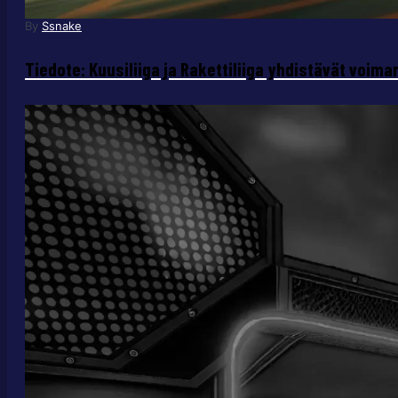
By
Ssnake
Tiedote: Kuusiliiga ja Rakettiliiga yhdistävät voima