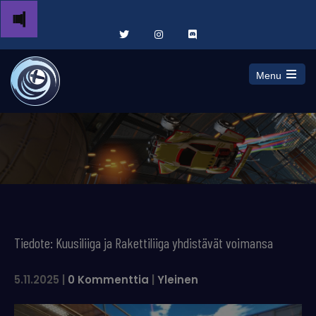
Menu
Open
the
main
menu
Tiedote: Kuusiliiga ja Rakettiliiga yhdistävät voimansa
5.11.2025
|
0 Kommenttia
|
Yleinen