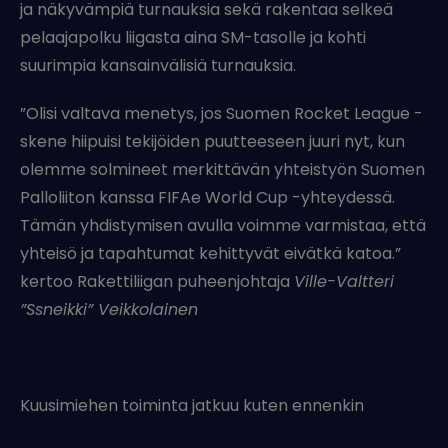
ja näkyvämpiä turnauksia sekä rakentaa selkeä
pelaajapolku liigasta aina SM-tasolle ja kohti
suurimpia kansainvälisiä turnauksia.
”Olisi valtava menetys, jos Suomen Rocket League -
skene hiipuisi tekijöiden puutteeseen juuri nyt, kun
olemme solmineet merkittävän yhteistyön Suomen
Palloliiton kanssa FIFAe World Cup -yhteydessä.
Tämän yhdistymisen avulla voimme varmistaa, että
yhteisö ja tapahtumat kehittyvät eivätkä katoa.”
kertoo Rakettiliigan puheenjohtaja
Ville-Valtteri
”Ssneikki” Veikkolainen
Kuusimiehen toiminta jatkuu kuten ennenkin