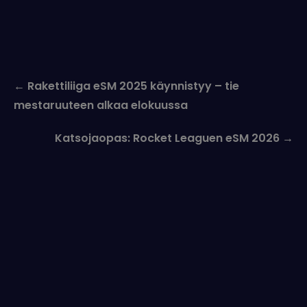
Post
←
Rakettiliiga eSM 2025 käynnistyy – tie
navigation
mestaruuteen alkaa elokuussa
Katsojaopas: Rocket Leaguen eSM 2026
→