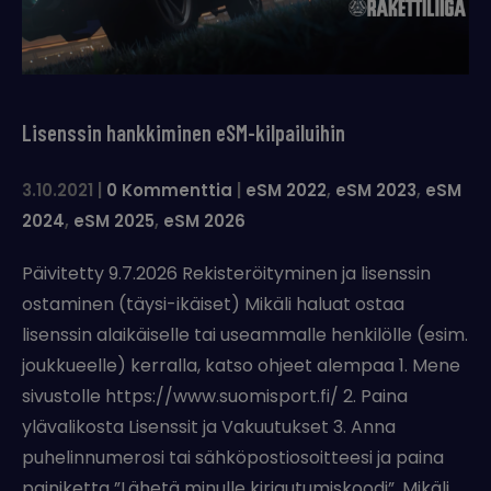
Lisenssin hankkiminen eSM-kilpailuihin
3.10.2021
|
0 Kommenttia
|
eSM 2022
,
eSM 2023
,
eSM
2024
,
eSM 2025
,
eSM 2026
Päivitetty 9.7.2026 Rekisteröityminen ja lisenssin
ostaminen (täysi-ikäiset) Mikäli haluat ostaa
lisenssin alaikäiselle tai useammalle henkilölle (esim.
joukkueelle) kerralla, katso ohjeet alempaa 1. Mene
sivustolle https://www.suomisport.fi/ 2. Paina
ylävalikosta Lisenssit ja Vakuutukset 3. Anna
puhelinnumerosi tai sähköpostiosoitteesi ja paina
painiketta ”Lähetä minulle kirjautumiskoodi”. Mikäli