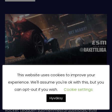
This website uses cookies to improve your
eSM LAN taas Tampereella – 23.11. laitetaan Tampere
experience. We'll assume you're ok with this, but you
sekaisin!
can opt-out if you wish.
Cookie settings
2.8.2024
|
0 Kommenttia
|
eSM 2024
Hyväksy
Rocket Leaguen suomenmestaruuskilpailu eSM