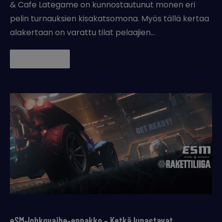
& Cafe Lategame on kunnostautunut monen eri
pelin turnauksien kisakatsomona. Myös tällä kertaa
alakertaan on varattu tilat pelaajien…
Lue lisää →
eSM-lohkovaihe-ennakko – Ketkä lunastavat