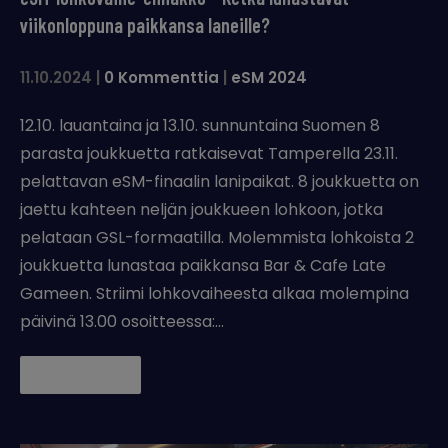
viikonloppuna paikkansa laneille?
11.10.2024
|
0 Kommenttia
|
eSM 2024
12.10. lauantaina ja 13.10. sunnuntaina Suomen 8
parasta joukkuetta ratkaisevat Tamperella 23.11.
pelattavan eSM-finaalin lanipaikat. 8 joukkuetta on
jaettu kahteen neljän joukkueen lohkoon, jotka
pelataan GSL-formaatilla. Molemmista lohkoista 2
joukkuetta lunastaa paikkansa Bar & Cafe Late
Gameen. Striimi lohkovaiheesta alkaa molempina
päivinä 13.00 osoitteessa:…
Lue lisää →