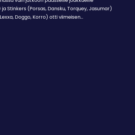
assa vain jatkoon päässeille joukkueille
ja Stinkers (Porsas, Dansku, Torquey, Jasumar)
exxa, Doggo, Korro) otti viimeisen…