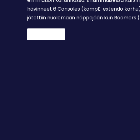
elimination karsinnassa. Ensimmäisessä karsinn
hävinneet 6 Consoles (kompE, extendo karhu) 
jätettiin nuolemaan näppejään kun Boomers (L
Lue lisää →