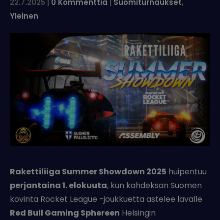
22.7.2025
|
0 Kommenttia
|
Suomiturnaukset
,
Yleinen
Rakettiliiga Summer Showdown 2025
huipentuu
perjantaina 1. elokuuta
, kun kahdeksan Suomen
kovinta Rocket League -joukkuetta astelee lavalle
Red Bull Gaming Sphereen
Helsingin