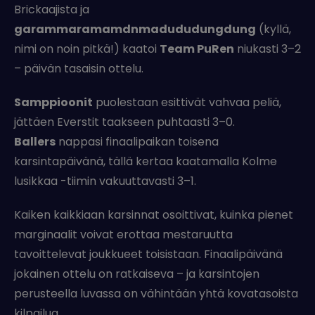
Brickaajista ja
garammaramamdnmadududungdung
(kyllä,
nimi on noin pitkä!) kaatoi
Team PuRen
niukasti 3–2
– päivän tasaisin ottelu.
Samppioonit
puolestaan esittivät vahvaa peliä,
jättäen Everstit taakseen puhtaasti 3–0.
Ballers
nappasi finaalipaikan toisena
karsintapäivänä, tällä kertaa kaatamalla Kolme
lusikkaa -tiimin vakuuttavasti 3–1.
Kaiken kaikkiaan karsinnat osoittivat, kuinka pienet
marginaalit voivat erottaa mestaruutta
tavoittelevat joukkueet toisistaan. Finaalipäivänä
jokainen ottelu on ratkaiseva – ja karsintojen
perusteella luvassa on vähintään yhtä kovatasoista
kilpailua.