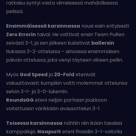
ratkaisu syntyi vasta viimeisessä mahdollisessa
pelissä.
Ensimmäisessä karsinnassa
nousi esiin erityisesti
Zero Errorin
taival. He voittivat ensin Team PuRen
selvästi 3–1, ja sen jälkeen kukistivat
ballersin
tiukassa 3–2-ottelussa – ainoassa ensimmäisen
päivän ottelussa, joka venyi täyteen viiteen peliin.
Myös
God Speed
ja
20-Fold
etenivät
vakuuttavasti: kumpikin voitti molemmat ottelunsa
selvin 3–1- ja 3–0-lukemin.
RoundsGG
eteni neljän parhaan joukkoon
voitettuaan värikkään avausottelun 3–1.
Toisessa karsinnassa
nähtiin niin ikään tasaisia
kamppailuja.
Naapurit
eteni finaaliin 3–1-voitolla