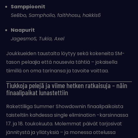
Samppioonit
SeBbo, Sampholio, faithhosu, hakkis6
Naapurit
JagesmoS, Tukia, Axel
Joukkueiden taustalta löytyy sekä kokeneita SM-
tason pelaajia että nousevia tähtiä – jokaisella
tiimillä on oma tarinansa ja tavoite voittaa.
Tiukkoja pelejä ja viime hetken ratkaisuja – näin
finaalipaikat lunastettiin
Rakettiliiga Summer Showdownin finaalipaikoista
taisteltiin kahdessa single elimination -karsinnassa
17. ja 18. toukokuuta. Molemmat päivät tarjosivat
jännitystä ja yllätyksiä – ja monessa ottelussa