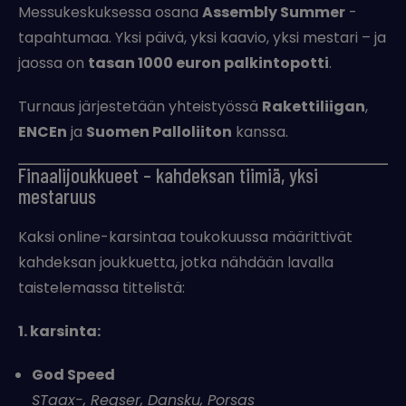
Messukeskuksessa osana
Assembly Summer
-
tapahtumaa. Yksi päivä, yksi kaavio, yksi mestari – ja
jaossa on
tasan 1000 euron palkintopotti
.
Turnaus järjestetään yhteistyössä
Rakettiliigan
,
ENCEn
ja
Suomen Palloliiton
kanssa.
Finaalijoukkueet – kahdeksan tiimiä, yksi
mestaruus
Kaksi online-karsintaa toukokuussa määrittivät
kahdeksan joukkuetta, jotka nähdään lavalla
taistelemassa tittelistä:
1. karsinta:
God Speed
STaax-, Regser, Dansku, Porsas