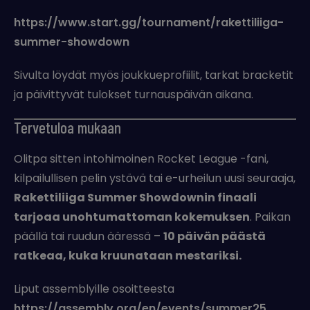
https://www.start.gg/tournament/rakettiliiga-
summer-showdown
Sivulta löydät myös joukkueprofiilit, tarkat bracketit
ja päivittyvät tulokset turnauspäivän aikana.
Tervetuloa mukaan
Olitpa sitten intohimoinen Rocket League -fani,
kilpailullisen pelin ystävä tai e-urheilun uusi seuraaja,
Rakettiliiga Summer Showdownin finaali
tarjoaa unohtumattoman kokemuksen
. Paikan
päällä tai ruudun ääressä –
10 päivän päästä
ratkeaa, kuka kruunataan mestariksi.
Liput assemblyille osoitteesta
https://assembly.org/en/events/summer25