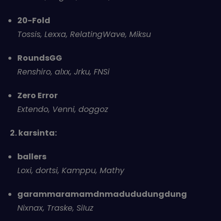
20-Fold
Tossis, Lexxa, RelatingWave, Miksu
RoundsGG
Renshiro, alxx, Jrku, FNSi
Zero Error
Extendo, Venni, doggoz
2. karsinta:
ballers
Loxi, dortsi, Kamppu, Mathy
garammaramamdnmadududungdung
Nixnax, Traske, SiIuz