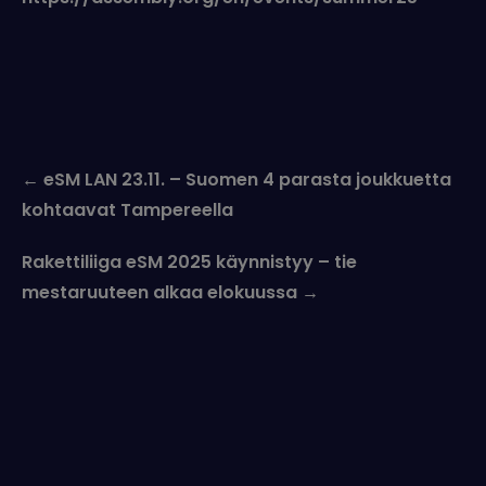
Post
←
eSM LAN 23.11. – Suomen 4 parasta joukkuetta
navigation
kohtaavat Tampereella
Rakettiliiga eSM 2025 käynnistyy – tie
mestaruuteen alkaa elokuussa
→