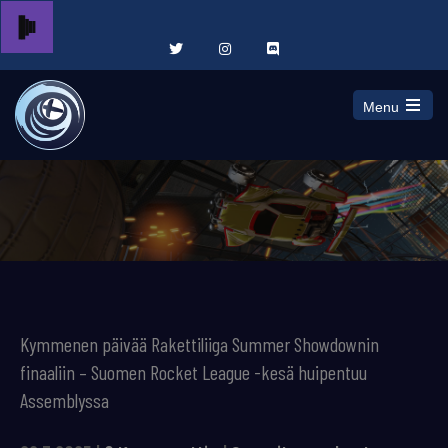
Menu
Open
the
main
menu
Kymmenen päivää Rakettiliiga Summer Showdownin
finaaliin – Suomen Rocket League -kesä huipentuu
Assemblyssa