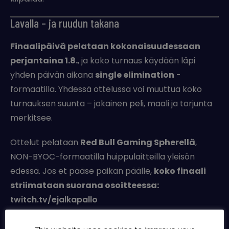
Lavalla – ja ruudun takana
Finaalipäivä pelataan kokonaisuudessaan
perjantaina 1.8.
, ja koko turnaus käydään läpi
yhden päivän aikana
single elimination
-
formaatilla. Yhdessä ottelussa voi muuttua koko
turnauksen suunta – jokainen peli, maali ja torjunta
merkitsee.
Ottelut pelataan
Red Bull Gaming Spherellä
,
NON-BYOC-formaatilla huippulaitteilla yleisön
edessä. Jos et pääse paikan päälle,
koko finaali
striimataan suorana osoitteessa:
twitch.tv/ejalkapallo
Palkintopotti ja kunnia jaossa