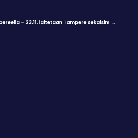
a
reella – 23.11. laitetaan Tampere sekaisin!
→