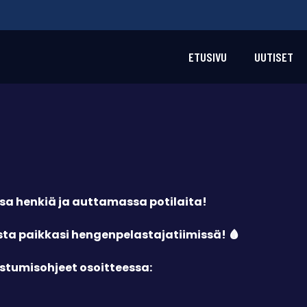
ETUSIVU
UUTISET
a henkiä ja auttamassa potilaita!
ta paikkasi hengenpelastajatiimissä! 🩸
tumisohjeet osoitteessa: