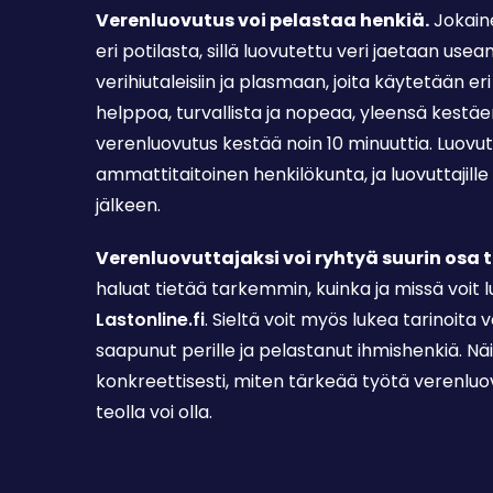
Verenluovutus voi pelastaa henkiä.
Jokain
eri potilasta, sillä luovutettu veri jaetaan u
verihiutaleisiin ja plasmaan, joita käytetään e
helppoa, turvallista ja nopeaa, yleensä kestäen
verenluovutus kestää noin 10 minuuttia. Luovu
ammattitaitoinen henkilökunta, ja luovuttajille
jälkeen.
Verenluovuttajaksi voi ryhtyä suurin osa t
haluat tietää tarkemmin, kuinka ja missä voit l
Lastonline.fi
. Sieltä voit myös lukea tarinoita 
saapunut perille ja pelastanut ihmishenkiä. Nä
konkreettisesti, miten tärkeää työtä verenluov
teolla voi olla.