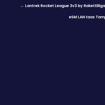
Post
←
Lantrek Rocket League 3v3 by Rakettiliig
navigation
eSM LAN taas Tampe