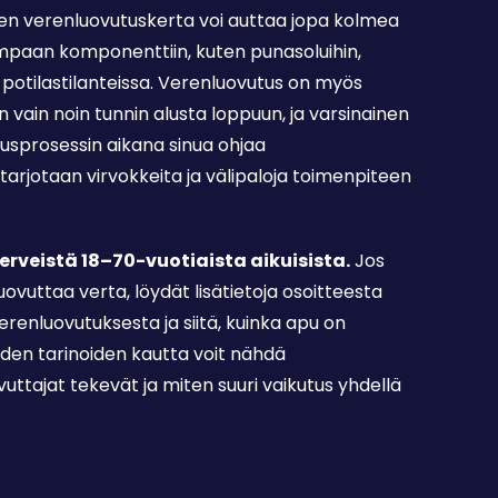
en verenluovutuskerta voi auttaa jopa kolmea
seampaan komponenttiin, kuten punasoluihin,
ri potilastilanteissa. Verenluovutus on myös
 vain noin tunnin alusta loppuun, ja varsinainen
tusprosessin aikana sinua ohjaa
 tarjotaan virvokkeita ja välipaloja toimenpiteen
erveistä 18–70-vuotiaista aikuisista.
Jos
uovuttaa verta, löydät lisätietoja osoitteesta
verenluovutuksesta ja siitä, kuinka apu on
iden tarinoiden kautta voit nähdä
uttajat tekevät ja miten suuri vaikutus yhdellä