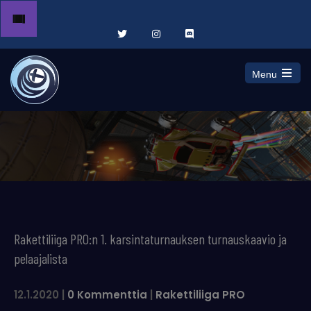
Menu
Open
the
main
menu
Rakettiliiga PRO:n 1. karsintaturnauksen turnauskaavio ja
pelaajalista
12.1.2020
|
0 Kommenttia
|
Rakettiliiga PRO