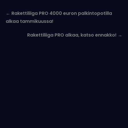
Post
←
Rakettiliiga PRO 4000 euron palkintopotilla
navigation
alkaa tammikuussa!
Rakettiliiga PRO alkaa, katso ennakko!
→