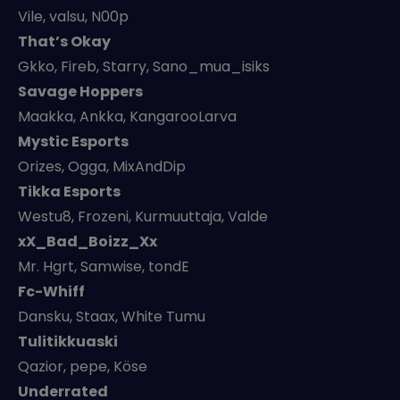
Vile, valsu, N00p
That’s Okay
Gkko, Fireb, Starry, Sano_mua_isiks
Savage Hoppers
Maakka, Ankka, KangarooLarva
Mystic Esports
Orizes, Ogga, MixAndDip
Tikka Esports
Westu8, Frozeni, Kurmuuttaja, Valde
xX_Bad_Boizz_Xx
Mr. Hgrt, Samwise, tondE
Fc-Whiff
Dansku, Staax, White Tumu
Tulitikkuaski
Qazior, pepe, Köse
Underrated