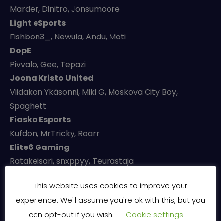
Marder, Dinitro, Jonsumoore
Light eSports
Fishbon3_, Newula, Andu, Moti
DopE
Pivvalo, Gee, Tepazi
Joona Kristo United
Viidakon Ykäsonni, Miki G, Moskova City Boy,
Spaghett
Fiasko Esports
Kufdon, MrTricky, Roarr
Elite6 Gaming
Ratakeisari, snxppyy, Teurastaja
Violent Esports
This website uses cookies to improve your
Lusse, Sotturo, Otto, Styx
experience. We'll assume you're ok with this, but you
Silent
can opt-out if you wish.
Cookie settings
Gokkeli, Santa, Metamelphoric