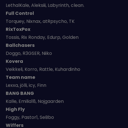
LethalKale, Aleksiii, Labyrinth, clean.
Full Control
Torquey, Nixnax, atRpsycho, TK
RixToxPox
Tossis, Rix Ronday, Edurp, Golden
Ballchasers
Doggo, R3GSER, Niiko
Kovera
Veikkeli, Korro, Rattle, Kuhardinho
Team name
Lexxa, jölli, icy, Finn
BANG BANG
Kalle, Emilia18, Nojgaarden
High Fly
Foggy, Pastor1, SeBbo
Wiffers