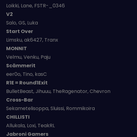
Loikki, Lane, FSTR-_0346
V2
Salo, GS, Luka
Start Over
Limsku, ak6427, Tranx
MONNIT
Velmu, Venku, Paju
Scämmerit
eer0o, Tino, kasC
R1E = Round1Exit
BulletBeast, Jihuuu, TheRagenator, Chevron
Cross-Bar
Sekametelisoppa, Sluissi, Rommikoira
CHILLISTI
Allukala, Loxi, TeakRL
Jabroni Gamers