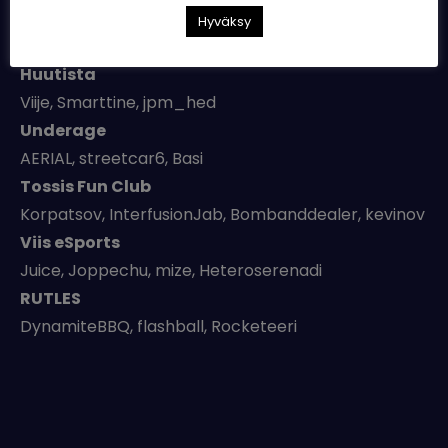
Ankkuri-Karjala
Hyväksy
Jambba, Mando, Elgoras, Carnivora
Huutista
Viije, Smarttine, jpm_hed
Underage
AERIAL, streetcar6, Basi
Tossis Fun Club
Korpatsov, InterfusionJab, Bombanddealer, kevinov
Viis eSports
Juice, Joppechu, mize, Heteroserenadi
RUTLES
DynamiteBBQ, flashball, Rocketeeri