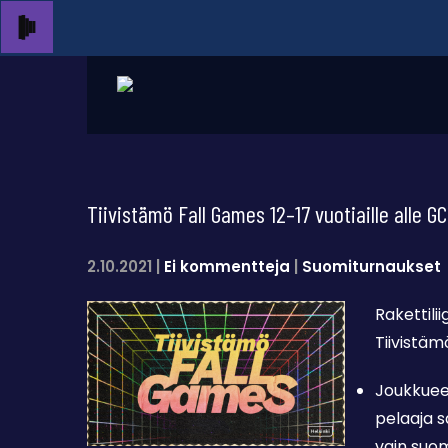
Tiivistämö Fall Games 12–17 vuotiaille alle GC
2.10.2021
|
Ei kommentteja
|
Suomiturnaukset
Rakettili
Tiivistä
Joukkueen
pelaaja s
vain suom