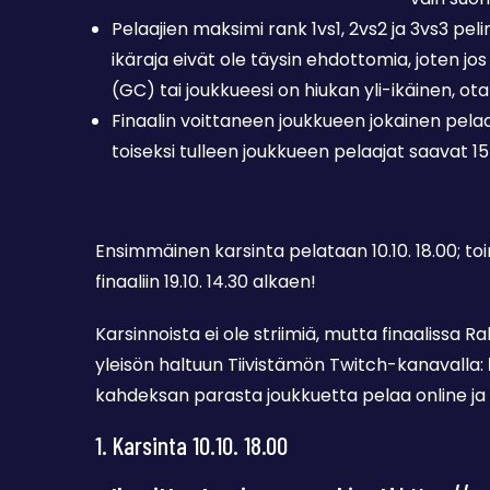
Pelaajien maksimi rank 1vs1, 2vs2 ja 3vs3 pe
ikäraja eivät ole täysin ehdottomia, joten jo
(GC) tai joukkueesi on hiukan yli-ikäinen, ot
Finaalin voittaneen joukkueen jokainen pelaa
toiseksi tulleen joukkueen pelaajat saavat 15
Ensimmäinen karsinta pelataan 10.10. 18.00; toi
finaaliin 19.10. 14.30 alkaen!
Karsinnoista ei ole striimiä, mutta finaalissa R
yleisön haltuun Tiivistämön Twitch-kanavalla:
kahdeksan parasta joukkuetta pelaa online ja 
1. Karsinta 10.10. 18.00