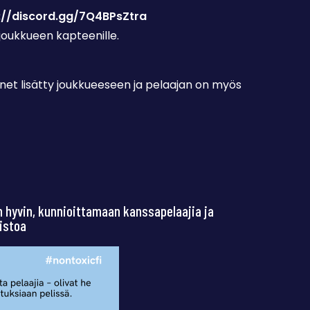
://discord.gg/7Q4BPsZtra
 joukkueen kapteenille.
hänet lisätty joukkueeseen ja pelaajan on myös
!
 hyvin, kunnioittamaan kanssapelaajia ja
istoa