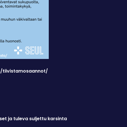
om/tiivistamosaannot/
et ja tuleva suljettu karsinta