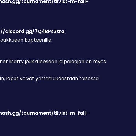
mash.gg/tournament/tiivist-m-fall-
://discord.gg/7Q4BPsZtra
 joukkueen kapteenille.
hänet lisätty joukkueeseen ja pelaajan on myös
n, loput voivat yrittää uudestaan toisessa
mash.gg/tournament/tiivist-m-fall-