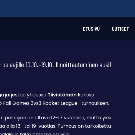
ETUSIVU
UUTISET
-pelaajille 10.10.–19.10! Ilmoittautuminen auki!
iga järjestää yhdessä
Tiivistämön
kanssa
mö Fall Games 3vs3 Rocket League -turnauksen.
 pelaajien on oltava 12–17 vuotiaita, mutta yksi
aa olla 18- tai 19-vuotias. Turnaus on tarkoitettu
alaisille tai Suomessa asuville.