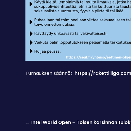
Turnauksen säännöt:
https://rakettiliiga.c
Post
←
Intel World Open – Toisen karsinnan tuloks
navigation