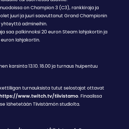
limuodoissa on Champion 3 (C3), rankkiraja ja
s olet juuri ja juuri saavuttanut Grand Championin
a yhteyttä admineihin.
ja saa palkinnoksi 20 euron Steam lahjakortin ja
 euron lahjakortin.
nen karsinta 13.10. 18.00 ja turnaus huipentuu
akettiliigan turnauksista tutut selostajat ottavat
https://www.twitch.tv/tiivistamo
. Finaalissa
se lähetetään Tiivistämön studiolta.