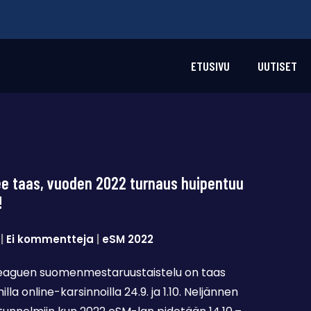
ETUSIVU
UUTISET
ee taas, vuoden 2022 turnaus huipentuu
!
|
Ei kommentteja
|
eSM 2022
eaguen suomenmestaruustaistelu on taas
illa online-karsinnoilla 24.9. ja 1.10. Neljännen