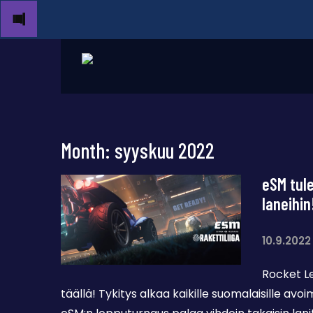
Month:
syyskuu 2022
eSM tul
laneihin
10.9.2022
Rocket L
täällä! Tykitys alkaa kaikille suomalaisille avoim