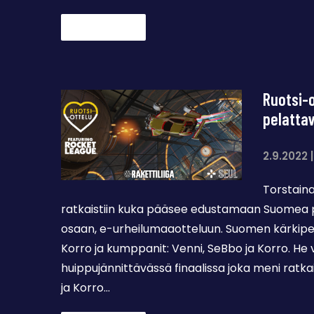
Lue lisää →
Ruotsi-o
pelattav
2.9.2022
Torstaina
ratkaistiin kuka pääsee edustamaan Suomea p
osaan, e-urheilumaaotteluun. Suomen kärkipel
Korro ja kumppanit: Venni, SeBbo ja Korro. He v
huippujännittävässä finaalissa joka meni ratka
ja Korro…