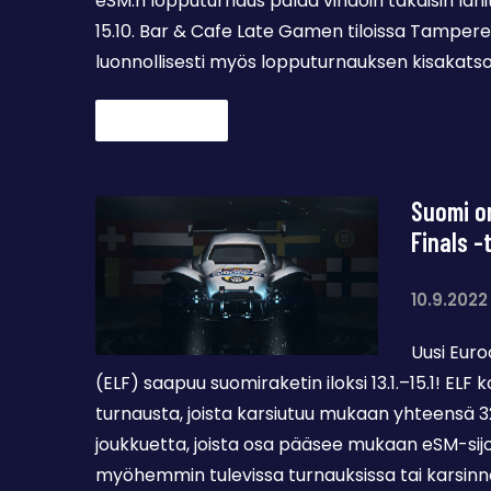
eSM:n lopputurnaus palaa vihdoin takaisin lan
15.10. Bar & Cafe Late Gamen tiloissa Tamper
luonnollisesti myös lopputurnauksen kisakats
Lue lisää →
Suomi o
Finals -
10.9.2022
Uusi Eur
(ELF) saapuu suomiraketin iloksi 13.1.–15.1! EL
turnausta, joista karsiutuu mukaan yhteensä
joukkuetta, joista osa pääsee mukaan eSM-sijo
myöhemmin tulevissa turnauksissa tai karsinn