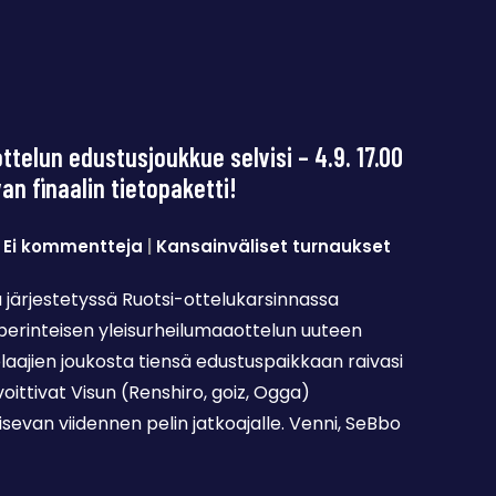
ttelun edustusjoukkue selvisi – 4.9. 17.00
an finaalin tietopaketti!
|
Ei kommentteja
|
Kansainväliset turnaukset
 järjestetyssä Ruotsi-ottelukarsinnassa
erinteisen yleisurheilumaaottelun uuteen
aajien joukosta tiensä edustuspaikkaan raivasi
oittivat Visun (Renshiro, goiz, Ogga)
isevan viidennen pelin jatkoajalle. Venni, SeBbo