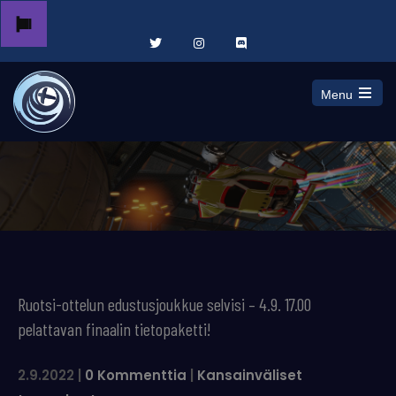
Menu
Open
the
main
menu
Ruotsi-ottelun edustusjoukkue selvisi – 4.9. 17.00
pelattavan finaalin tietopaketti!
2.9.2022
|
0 Kommenttia
|
Kansainväliset