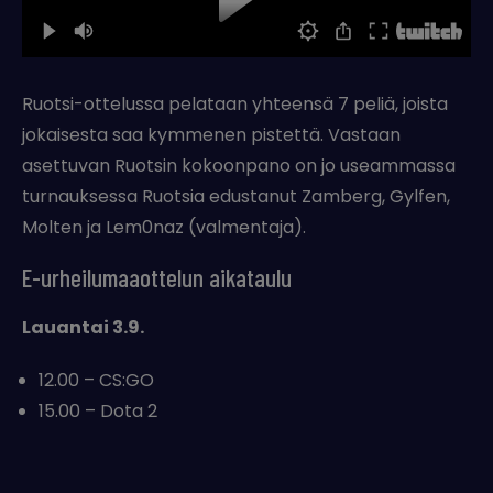
Ruotsi-ottelussa pelataan yhteensä 7 peliä, joista
jokaisesta saa kymmenen pistettä. Vastaan
asettuvan Ruotsin kokoonpano on jo useammassa
turnauksessa Ruotsia edustanut Zamberg, Gylfen,
Molten ja Lem0naz (valmentaja).
E-urheilumaaottelun aikataulu
Lauantai 3.9.
12.00 – CS:GO
15.00 – Dota 2
‎ ‎