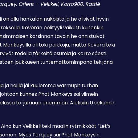
 Torquey, Orient –
Veikkeli, Korro900, Rattlé
 on ollu hankalan näköistä ja he olisivat hyvin
ksella. Koveran pelityyli vaikutti kuitenkin
nsimmäisen karsinnan tavoin he onnistuivat
Monkeysillä oli toki paikkoja, mutta Kovera teki
ttyivät todella tärkeitä osumia ja Korro säesti.
ä, nostaen joukkueen tuntemattomimpana tekijänä
ia ja heillä jäi kuulemma warmupit turhan
jajohtoon kunnes Phat Monkeys sai viimein
 otelussa torjumaan enemmän. Aleksiiin 0 sekunnin
Aina kun Veikkeli teki maalin rytmikkäät ”Let’s
atsomon. Myös Torquey sai Phat Monkeysin