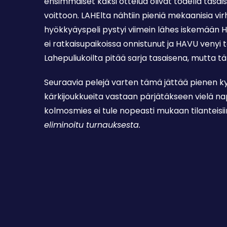
ensimmäiset kaksi ottelua olivat todella tasai
voittoon. LAHElta nähtiin pieniä mekaanisia vi
hyökkyäyspeli pystyi viimein lähes iskemään HA
ei ratkaisupaikoissa onnistunut ja HAVU venyi 
Lahepuliukoilta pitää sarja tasaisena, mutta tän
Seuraavia pelejä varten tämä jättää pienen 
kärkijoukkueita vastaan pärjätäkseen vielä naps
kolmosmies ei tule nopeasti mukaan tilanteisiin 
eliminoitu turnauksesta.