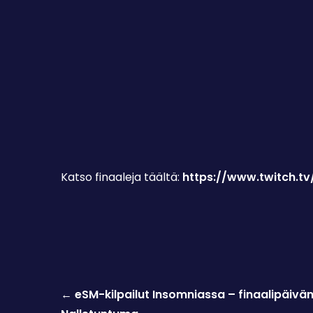
Katso finaaleja täältä:
https://www.twitch.tv/
Post
←
eSM-kilpailut Insomniassa – finaalipäivän
navigation