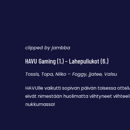
clipped by jambba
HAVU Gaming (1.) – Lahepuliukot (6.)
Tossis, Topa, Niiko – Foggy, jjatee, Valsu
HAVUlle vaikutti sopivan päivän toisessa otte
eivät nimestään huolimatta viihtyneet viihteell
nukkumassa!