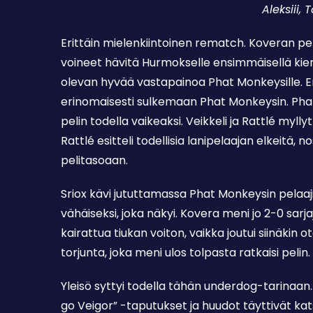
Aleksiii,
Erittäin mielenkiintoinen rematch. Koveran peli
voineet hävitä Hurmokselle ensimmäisellä kierro
olevan hyvää vastapainoa Phat Monkeysille. E
erinomaisesti sulkemaan Phat Monkeysin. Phat 
pelin todella vaikeaksi. Veikkeli ja Rattlé mylly
Rattlé esitteli todellisia lanipelaajan elkeit
pelitasoaan.
Sriox kävi jututtamassa Phat Monkeysin pelaaj
vähäiseksi, joka näkyi. Kovera meni jo 2-0 sar
kairattua tiukan voiton, vaikka joutui siinäkin
torjunta, joka meni ulos tolpasta ratkaisi pelin.
Yleisö syttyi todella tähän underdog-tarinaan. 
go Veigor” -taputukset ja huudot täyttivät k