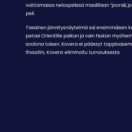
voittamassa nelospelissä maalillaan ”joorsiii, joo
peli.
Tasainen jännitysnäytelmä sai ensimmäisen kää
petasi Orientille paikan ja vain hiukan myöhem
soolona toisen. Kovera ei päässyt tappioasem
finaaliin, Kovera eliminoitu turnauksesta.