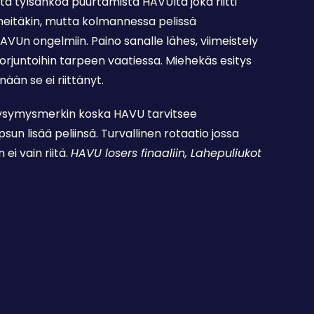
sta tylsähköä puurtamista HAVUlta joka riitti
rheitäkin, mutta kolmannessa pelissä
VUn ongelmiin. Paino sanalle lähes, viimeistely
torjuntoihin tarpeen vaatiessa. Miehekäs esitys
ään se ei riittänyt.
kysymysmerkin koska HAVU tarvitsee
un lisää peliinsä. Turvallinen rotaatio jossa
ei vain riitä.
HAVU losers finaaliin, Lahepuliukot