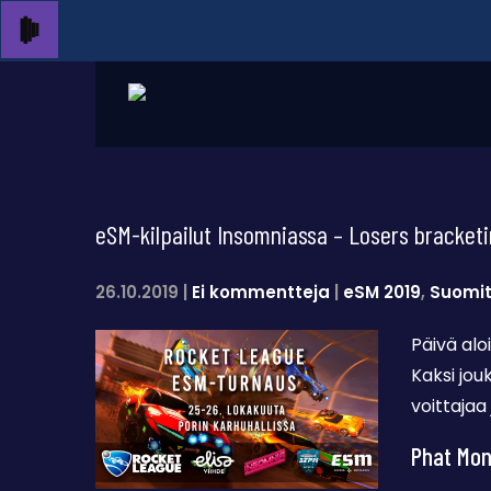
eSM-kilpailut Insomniassa – Losers bracketi
26.10.2019
|
Ei kommentteja
|
eSM 2019
,
Suomit
Päivä aloi
Kaksi jouk
voittajaa
Phat Monk