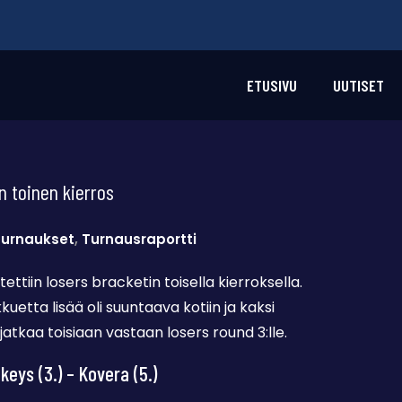
ETUSIVU
UUTISET
n toinen kierros
urnaukset
,
Turnausraportti
tettiin losers bracketin toisella kierroksella.
kuetta lisää oli suuntaava kotiin ja kaksi
 jatkaa toisiaan vastaan losers round 3:lle.
eys (3.) – Kovera (5.)