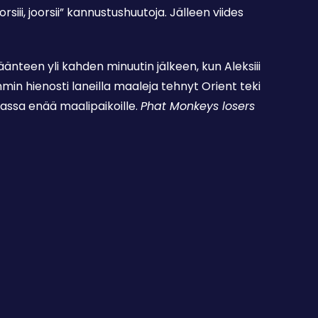
rsiii, joorsii” kannustushuutoja. Jälleen viides
nteen yli kahden minuutin jälkeen, kun Aleksiii
min hienosti laneilla maaleja tehnyt Orient teki
assa enää maalipaikoille.
Phat Monkeys losers