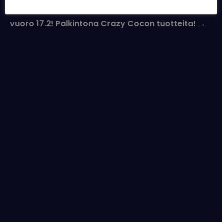
Toisen Rakettiliigan Rising Star -viikkoturnauksen
vuoro 17.2! Palkintona Crazy Cocon tuotteita!
→