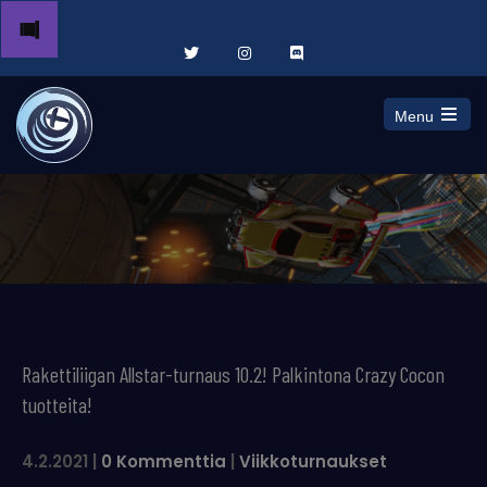
Menu
Open
the
main
menu
Rakettiliigan Allstar-turnaus 10.2! Palkintona Crazy Cocon
tuotteita!
4.2.2021
|
0 Kommenttia
|
Viikkoturnaukset