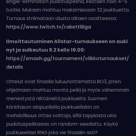
single-elimination pudotuspelinä, kestäen noin 4–5
tuntia. Mukaan mahtuu maksimissaan 32 joukkuetta.
Turnaus striimataan alusta alkaen osoitteessa:
https://www.twitch.tv/rakettiliiga
Ilmoittautuminen Allstar-turnaukseen on auki
nyt ja sulkeutuu 9.2 kello 19.00:
https://smash.gg/tournament/viikkoturnaukset/
details
Ottelut ovat finaalia lukuunottamatta BO3, joten
ohjelmaan mahtuu monta peliä ja myös vähemmän
menestystä niittäneitä joukkueita. Suomen
kärkitason alapuolisilla joukkueillakin on
mahdollisuus ottaa voittoja, sillä tappiosta ulos
pudotuspelikaavio on random-seedattu. Käykö
joukkueellasi RNG joka vie finaaliin asti?