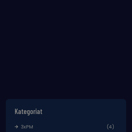
Kategoriat
3xPM
(4)