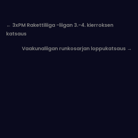
Post
←
3xPM Rakettiliiga -liigan 3.-4. kierroksen
navigation
katsaus
Vaakunaliigan runkosarjan loppukatsaus
→