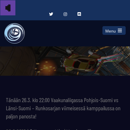
Menu
Open
the
main
menu
Tänään 26.3. klo 22:00 Vaakunaliigassa Pohjois-Suomi vs
Länsi-Suomi – Runkosarjan viimeisessä kamppailussa on
paljon panosta!