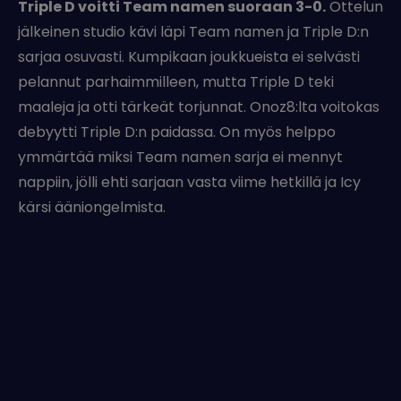
Triple D voitti Team namen suoraan 3-0.
Ottelun
jälkeinen studio kävi läpi Team namen ja Triple D:n
sarjaa osuvasti. Kumpikaan joukkueista ei selvästi
pelannut parhaimmilleen, mutta Triple D teki
maaleja ja otti tärkeät torjunnat. Onoz8:lta voitokas
debyytti Triple D:n paidassa. On myös helppo
ymmärtää miksi Team namen sarja ei mennyt
nappiin, jölli ehti sarjaan vasta viime hetkillä ja Icy
kärsi ääniongelmista.