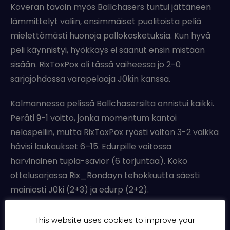
Koveran tavoin myös Ballchasers tuntui jättäneen
lämmittelyt väliin, ensimmäiset puolitoista peliä
mielettömästi huonoja pallokosketuksia. Kun hyvä
peli käynnistyi, hyökkäys ei saanut ensin mistään
sisään. RixToxPox oli tässä vaiheessa jo 2-0
sarjajohdossa varapelaaja J0kin kanssa.
Kolmannessa pelissä Ballchasersilta onnistui kaikki.
Peräti 9-1 voitto, jonka momentum kantoi
nelospeliin, mutta RixToxPox ryösti voiton 3-2 vaikka
hävisi laukaukset 6–15. Edurpille voitossa
harvinainen tupla-savior (6 torjuntaa). Koko
ottelusarjassa Rix_Rondayn tehokkuutta säesti
mainiosti J0ki (2+3) ja edurp (2+2).
Joukkueensa MVP Rix_Rondayn otteissa pieni
This website uses cookies to improve your
kysymysmerkki oli vastustajan aliarviointi. Rix odotti