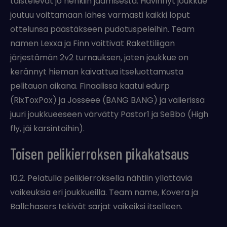
taistelevat jo henkiin jäämisestä. Hävinnyt joukkue
joutuu voittamaan lähes varmasti kaikki loput
ottelunsa päästäkseen pudotuspeleihin. Team
namen Lexxa ja Finn voittivat Rakettiliigan
järjestämän 2v2 turnauksen, joten joukkue on
kerännyt hieman kaivattua itseluottamusta
pelitauon aikana. Finaalissa kaatui edurp
(RixToxPox) ja Josseee (BANG BANG) ja välierissä
juuri joukkueeseen värvätty Pastor1 ja SeBbo (High
fly, jäi karsintoihin).
Toisen pelikierroksen pikakatsaus
10.2. Pelatulla pelikierroksella nähtiin yllättäviä
vaikeuksia eri joukkueilla. Team name, Kovera ja
Ballchasers tekivät sarjat vaikeiksi itselleen.