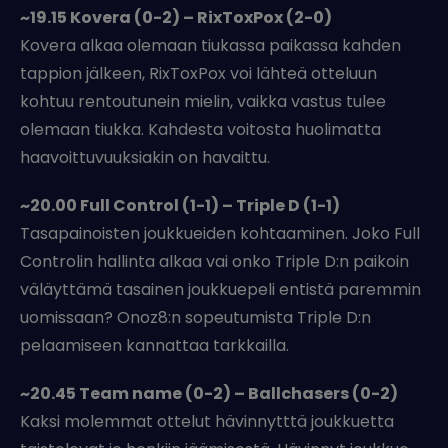
~19.15 Kovera (0-2) – RixToxPox (2-0)
Kovera alkaa olemaan tiukassa paikassa kahden
tappion jälkeen, RixToxPox voi lähteä otteluun
kohtuu rentoutunein mielin, vaikka vastus tulee
olemaan tiukka. Kahdesta voitosta huolimatta
haavoittuvuuksiakin on havaittu.
~20.00 Full Control (1-1) – Triple D (1-1)
Tasapainoisten joukkueiden kohtaaminen. Joko Full
Controlin hallinta alkaa vai onko Triple D:n paikoin
väläyttämä tasainen joukkuepeli entistä paremmin
uomissaan? Onoz8:n sopeutumista Triple D:n
pelaamiseen kannattaa tarkkailla.
~20.45 Team name (0-2) – Ballchasers (0-2)
Kaksi molemmat ottelut hävinnytttä joukkuetta