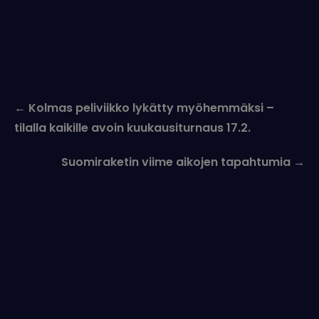
Post
←
Kolmas peliviikko lykätty myöhemmäksi –
navigation
tilalla kaikille avoin kuukausiturnaus 17.2.
Suomiraketin viime aikojen tapahtumia
→