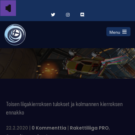
Menu
Open
the
main
menu
Toisen liigakierroksen tulokset ja kolmannen kierroksen
ennakko
22.2.2020
|
0 Kommenttia
|
Rakettiliiga PRO
,