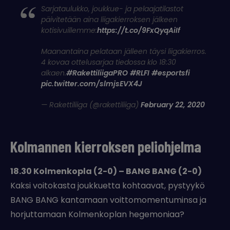
Sarjataulukko, joukkue- ja pelaajatilastot
päivitetään aina liigakierroksen jälkeen
kotisivuillemme:
https://t.co/9FxQyqAiIf
Maanantaina pelataan jälleen täysi liigakierros.
4 kovaa ottelusarjaa tiedossa klo 18:30
alkaen.
#RakettiliigaPRO
#RLFI
#esportsfi
pic.twitter.com/slmjsEVX4J
— Rakettiliiga (@rakettiliiga)
February 22, 2020
Kolmannen kierroksen peliohjelma
18.30 Kolmenkopla (2-0) – BANG BANG (2-0)
Kaksi voitokasta joukkuetta kohtaavat, pystyykö
BANG BANG kantamaan voittomomentuminsa ja
horjuttamaan Kolmenkoplan hegemoniaa?