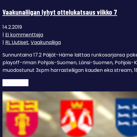
Vaakunaliigan lyhyt ottelukatsaus viikko 7
14.2.2019
|
Ei kommentteja
|
RL Uutiset
,
Vaakunaliiga
Sunnuntaina 17.2 Päijät-Häme laittaa runkosarjansa paket
playoff-riman Pohjois-Suomen, Länsi-Suomen, Pohjois-Kar
muodostunut 3xpm harrasteliigan kauden eka stream, 18:
Lue lisää →