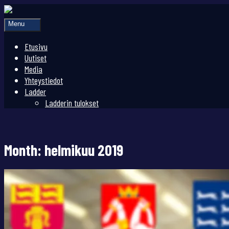
Menu
Etusivu
Uutiset
Media
Yhteystiedot
Ladder
Ladderin tulokset
Month:
helmikuu 2019