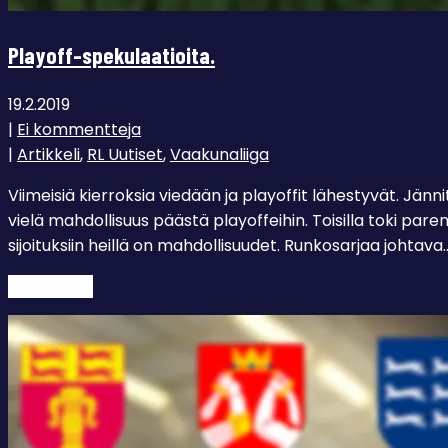
Playoff-spekulaatioita.
19.2.2019
|
Ei kommentteja
|
Artikkeli
,
RL Uutiset
,
Vaakunaliiga
Viimeisiä kierroksia viedään ja playoffit lähestyvät. Jän
vielä mahdollisuus päästä playoffeihin. Toisilla toki par
sijoituksiin heillä on mahdollisuudet. Runkosarjaa johtava
Lue lisää →