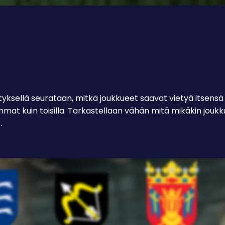
nityksellä seurataan, mitkä joukkueet saavat vietyä itsens
emmat kuin toisilla. Tarkastellaan vähän mitä mikäkin joukk
…