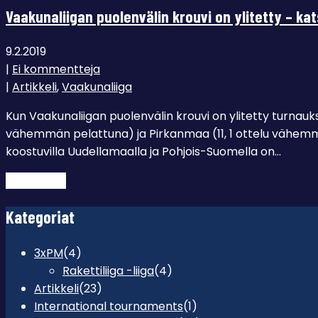
Vaakunaliigan puolenvälin krouvi on ylitetty – ka
9.2.2019
|
Ei kommentteja
|
Artikkeli
,
Vaakunaliiga
Kun Vaakunaliigan puolenvälin krouvi on ylitetty turnaukse
vähemmän pelattuna) ja Pirkanmaa (11, 1 ottelu vähemmä
koostuvilla Uudellamaalla ja Pohjois-Suomella on…
Lue lisää →
Kategoriat
3xPM
(4)
Rakettiliiga -liiga
(4)
Artikkeli
(23)
International tournaments
(1)