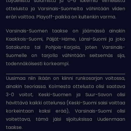
täydellistä sulamista ja 0-6 lukemia viimeisistä
otteluista ja Varsinais-Suomelta vähintään viiden
erän voittoa. Playoff-paikka on kuitenkin varma.
Varsinais-Suomen taakse on jäämässä ainakin
Kaakkois-Suomi, Päijät-Häme, Länsi-Suomi ja joko
Satakunta tai Pohjois-Karjala, joten Varsinais-
Suomelle on tarjolla vähintään seitsemäs sija,
todennäköisesti korkeampi.
Uusimaa niin ikään on kiinni runkosarjan voitossa,
ainakin teoriassa. Kolmesta ottelusta olisi saatava
3-0 voitot, Keski-Suomen ja Suur-Savon olisi
hävittävä kaikki ottelunsa (Keski-Suomi saisi voittaa
korkeintaan kaksi erää), Varsinais-Suomi olisi
voitettava, tämä jäisi sijoituksissa Uudenmaan
taakse.