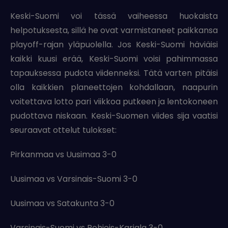
Keski-Suomi voi tässä vaiheessa huokaista
helpotuksesta, sillä he ovat varmistaneet paikkansa
playoff-rajan yläpuolella. Jos Keski-Suomi häviäisi
kaikki kuusi erää, Keski-Suomi voisi pahimmassa
tapauksessa pudota viidenneksi. Tätä varten pitäisi
olla kaikkien planeettojen kohdallaan, naapurin
voitettava lotto pari viikkoa putkeen ja lentokoneen
pudottava niskaan. Keski-Suomen viides sija vaatisi
seuraavat ottelut tulokset:
Pirkanmaa vs Uusimaa 3-0
Uusimaa vs Varsinais-Suomi 3-0
Uusimaa vs Satakunta 3-0
Varsinais-Suomi vs Pohjois-Karjala 3-0