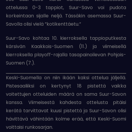
ottelussa 0-3 tappiot, Suur-Savo voi pudota
korkeintaan sijalle neljä. Tässäkin asemassa Suur-
Savolla olisi vielä ”kotikenttäetu.”
Suur-Savo kohtaa 10. kierroksella tappioputkesta
kärsivän Kaakkois-Suomen (11.) ja viimeisellä
kierroksella playoff-rajalla tasapainoilevan Pohjois-
Suomen (7.).
Keski-Suomella on niin ikään kaksi ottelua jäljellä.
Pistesaaliiksi on kertynyt 18 pistettä vaikka
voitettujen otteluiden määrä on sama Suur-Savon
kanssa. Viimeisestä kahdesta ottelusta pitäisi
kerätä tarvittavat kuusi pistettä ja Suur-Savon olisi
hävittävä vähintään kolme erää, että Keski-Suomi
voittaisi runkosarjan.