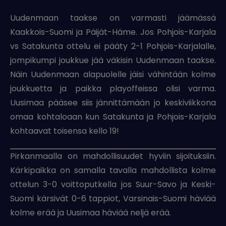
Uudenmaan taakse on varmasti jäämässä
Kaakkois-Suomi ja Päijät-Häme. Jos Pohjois-Karjala
vs Satakunta ottelu ei pääty 2-1 Pohjois-Karjalalle,
jompikumpi joukkue jää väkisin Uudenmaan taakse.
Näin Uudenmaan alapuolelle jäisi vähintään kolme
joukkuetta ja paikka playoffeissa olisi varma.
Uusimaa pääsee siis jännittämään jo keskiviikkona
omaa kohtaloaan kun Satakunta ja Pohjois-Karjala
kohtaavat toisensa kello 19!
Pirkanmaalla on mahdollisuudet hyviin sijoituksiin.
Kärkipaikka on samalla tavalla mahdollista kolme
ottelun 3-0 voittoputkella jos Suur-Savo ja Keski-
Suomi kärsivät 0-6 tappiot, Varsinais-Suomi häviää
kolme erää ja Uusimaa häviää neljä erää.