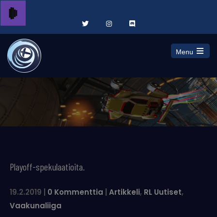
Menu
Open
the
main
menu
Playoff-spekulaatioita.
19.2.2019
|
0 Kommenttia
|
Artikkeli
,
RL Uutiset
,
Vaakunaliiga