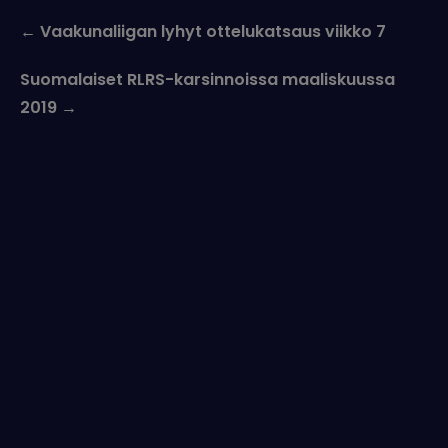
Post
←
Vaakunaliigan lyhyt ottelukatsaus viikko 7
navigation
Suomalaiset RLRS-karsinnoissa maaliskuussa
2019
→