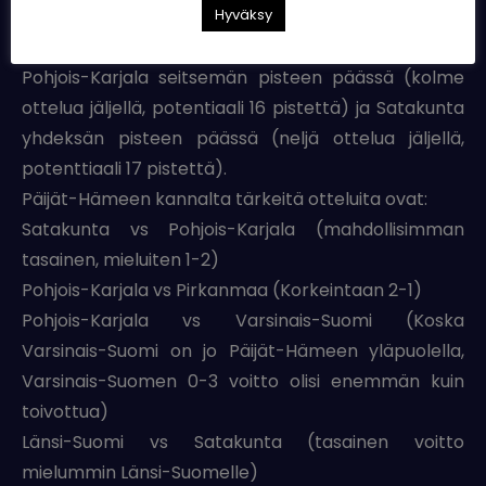
Suomi (kolme ottelua jäljellä, potentiaali 18pst),
Hyväksy
Länsi-Suomi (kaksi ottelua jäljellä, potentiaali 16pst),
Pohjois-Karjala seitsemän pisteen päässä (kolme
ottelua jäljellä, potentiaali 16 pistettä) ja Satakunta
yhdeksän pisteen päässä (neljä ottelua jäljellä,
potenttiaali 17 pistettä).
Päijät-Hämeen kannalta tärkeitä otteluita ovat:
Satakunta vs Pohjois-Karjala (mahdollisimman
tasainen, mieluiten 1-2)
Pohjois-Karjala vs Pirkanmaa (Korkeintaan 2-1)
Pohjois-Karjala vs Varsinais-Suomi (Koska
Varsinais-Suomi on jo Päijät-Hämeen yläpuolella,
Varsinais-Suomen 0-3 voitto olisi enemmän kuin
toivottua)
Länsi-Suomi vs Satakunta (tasainen voitto
mielummin Länsi-Suomelle)