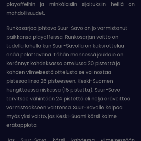
playoffeihin ja minkälaisiin sijoituksiin heillä on
mahdollisuudet.
Runkosarjaa johtava Suur-Savo on jo varmistanut
paikkansa playoffeissa. Runkosarjan voitto on
todella lähellä kun Suur-Savolla on kaksi ottelua
enää pelattavana. Tähän mennessä joukkue on
kerännyt kahdeksassa ottelussa 20 pistettä ja
kahden viimeisestä ottelusta se voi nostaa
pistesaaliinsa 26 pisteeseen. Keski-Suomen
hengittäessä niskassa (18 pistettä), Suur-Savo
tarvitsee vähintään 24 pistettä eli neljä erävoittoa
varmistaakseen voittonsa. Suur-Savolle kelpaa
myös yksi voitto, jos Keski-Suomi kärsii kolme
erätappiota.
Jos Suur-Savo kärsii kahdessa viimeisessään