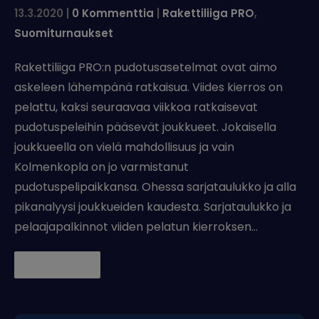
13.3.2020
|
0 Kommenttia
|
Rakettiliiga PRO
,
Suomiturnaukset
Rakettiliiga PRO:n pudotusasetelmat ovat aimo
askeleen lähempänä ratkaisua. Viides kierros on
pelattu, kaksi seuraavaa viikkoa ratkaisevat
pudotuspeleihin pääsevät joukkueet. Jokaisella
joukkueella on vielä mahdollisuus ja vain
Kolmenkopla on jo varmistanut
pudotuspelipaikkansa. Ohessa sarjataulukko ja alla
pikanalyysi joukkueiden kaudesta. Sarjataulukko ja
pelaajapalkinnot viiden pelatun kierroksen…
Lue lisää →