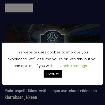
Lue lisää →
This website uses cookies to improve your
experience. We'll assume you're ok with this, but you
can opt-out if you wish.
Cookie settings
Hyväksy
Pudotuspelit lähestyvät – liigan asetelmat viidennen
kierroksen jälkeen