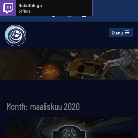
Rakettiliiga
offline
Menu
Open
the
main
menu
Month:
maaliskuu 2020