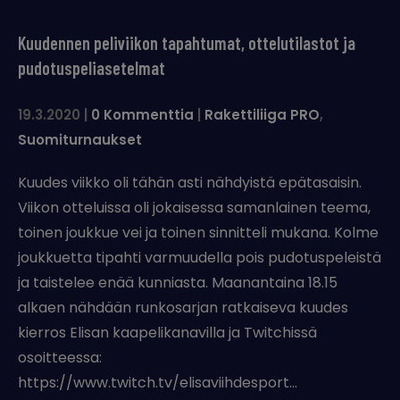
Kuudennen peliviikon tapahtumat, ottelutilastot ja
pudotuspeliasetelmat
19.3.2020
|
0 Kommenttia
|
Rakettiliiga PRO
,
Suomiturnaukset
Kuudes viikko oli tähän asti nähdyistä epätasaisin.
Viikon otteluissa oli jokaisessa samanlainen teema,
toinen joukkue vei ja toinen sinnitteli mukana. Kolme
joukkuetta tipahti varmuudella pois pudotuspeleistä
ja taistelee enää kunniasta. Maanantaina 18.15
alkaen nähdään runkosarjan ratkaiseva kuudes
kierros Elisan kaapelikanavilla ja Twitchissä
osoitteessa:
https://www.twitch.tv/elisaviihdesport…