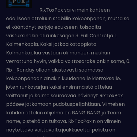
RixToxPox sai viimein kahteen
edelliseen otteluun stabiilin kokoonpanon, mutta se
ei kääntänyt sarjoja edukseen, toisaalta
vastuksinakin oli runkosarjan 3. Full Control ja 1.
Kolmenkopla. Kaksi jatkoaikatappiota
Kolmenkoplaa vastaan oli moneen muuhun
verrattuna hyvin, vaikka voittosarake onkin sama, 0.
Rix_Ronday ollaan alustavasti saamassa
kokoonpanoon ainakin kuudennelle kierrokselle,
joten runkosarjan kaksi ensimmäistä ottelua
voittanut ja kolme seuraavaa hävinnyt RixToxPox
pääsee jatkamaan pudotuspelijahtiaan. Viimeisen
kahden ottelun ohjelma on BANG BANG ja Team
name, pisteitä on tultava. RixToxPox:n on viimein
näytettävä voittavalta joukkueelta, pelistä on