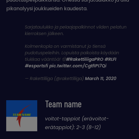
pikanalyysi joukkueiden kaudesta.
Sarjataulukko ja pelaajapalkinnot viiden pelatun
kierroksen jälkeen.
Kolmenkopla on varmistanut jo tiensä
pudotuspeleihin. Lopuista paikoista käydään
tiukkaa vääntöä! 🤠
#RakettiliigaPRO
#RLFI
#esportsfi
pic.twitter.com/CgtfIPI7Qi
— Rakettiliiga (@rakettiliiga)
March 11, 2020
Team name
voitot-tappiot (erävoitot-
erätappiot): 2-3 (8-12)