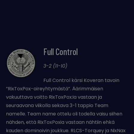
Full Control
3-2 (11-10)
Full Control kärsi Koveran tavoin
”RixToxPox-oireyhtymästä”. Äärimmäisen
vakuuttava voitto RixToxPox:ia vastaan ja
seuraavana viikolla sekava 3-1 tappio Team
namelle. Team name ottelu oli todella vaisu siihen
nähden, että RixToxPoxia vastaan nähtiin ehkä
kauden dominoivin joukkue. RLCS-Torquey ja NixNax