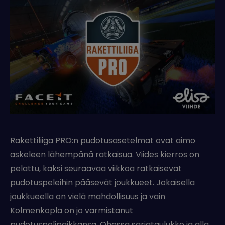
Rakettiliiga PRO:n pudotusasetelmat ovat aimo
askeleen lähempänä ratkaisua. Viides kierros on
pelattu, kaksi seuraavaa viikkoa ratkaisevat
pudotuspeleihin pääsevät joukkueet. Jokaisella
joukkueella on vielä mahdollisuus ja vain
Kolmenkopla on jo varmistanut
pudotuspelipaikkansa. Ohessa sarjataulukko ja alla