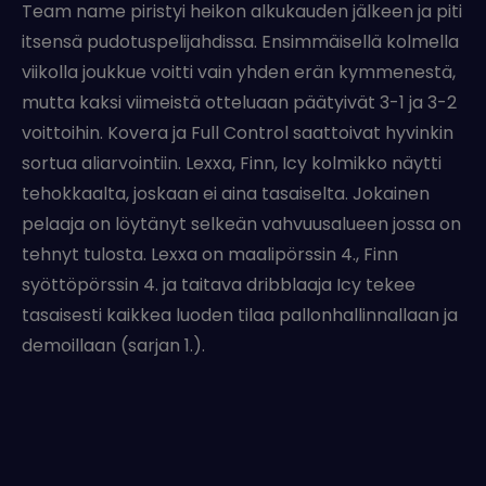
Team name piristyi heikon alkukauden jälkeen ja piti
itsensä pudotuspelijahdissa. Ensimmäisellä kolmella
viikolla joukkue voitti vain yhden erän kymmenestä,
mutta kaksi viimeistä otteluaan päätyivät 3-1 ja 3-2
voittoihin. Kovera ja Full Control saattoivat hyvinkin
sortua aliarvointiin. Lexxa, Finn, Icy kolmikko näytti
tehokkaalta, joskaan ei aina tasaiselta. Jokainen
pelaaja on löytänyt selkeän vahvuusalueen jossa on
tehnyt tulosta. Lexxa on maalipörssin 4., Finn
syöttöpörssin 4. ja taitava dribblaaja Icy tekee
tasaisesti kaikkea luoden tilaa pallonhallinnallaan ja
demoillaan (sarjan 1.).