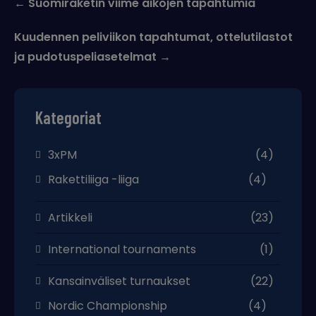
←
Suomiraketin viime aikojen tapahtumia
navigation
Kuudennen peliviikon tapahtumat, ottelutilastot
ja pudotuspeliasetelmat
→
Kategoriat
3xPM
(4)
Rakettiliiga -liiga
(4)
Artikkeli
(23)
International tournaments
(1)
Kansainväliset turnaukset
(22)
Nordic Championship
(4)