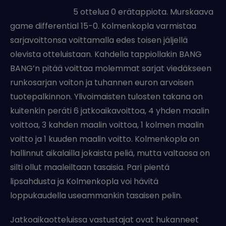
5 ottelua 0 erätappiota. Murskaava
game differential 15-0. Kolmenkopla varmistaa
sarjavoittonsa voittamalla edes toisen jäljellä
olevista otteluistaan. Kahdella tappiollakin BANG
BANG’n pitää voittaa molemmat sarjat viedäkseen
runkosarjan voiton ja tuhannen euron arvoisen
tuotepalkinnon. Ylivoimaisten tulosten takana on
kuitenkin peräti 6 jatkoaikavoittoa, 4 yhden maalin
voittoa, 3 kahden maalin voittoa, 1 kolmen maalin
voitto ja 1 kuuden maalin voitto. Kolmenkopla on
hallinnut aikalailla jokaista peliä, mutta valtaosa on
silti ollut maaleiltaan tasaisia. Pari pientä
lipsahdusta ja Kolmenkopla voi hävitä
loppukaudella useammankin tasaisen pelin.
Jatkoaikaotteluissa vastustajat ovat hukanneet