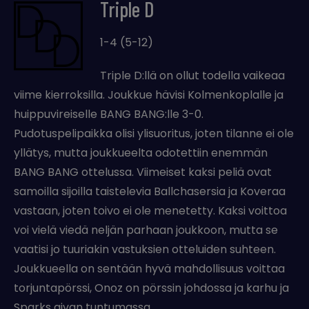
Triple D
1-4 (5-12)
Triple D:llä on ollut todella vaikeaa
viime kierroksilla. Joukkue hävisi Kolmenkoplalle ja
huippuvireiselle BANG BANG:lle 3-0.
Pudotuspelipaikka olisi ylisuoritus, joten tilanne ei ole
yllätys, mutta joukkueelta odotettiin enemmän
BANG BANG ottelussa. Viimeiset kaksi peliä ovat
samoilla sijoilla taistelevia Ballchasersia ja Koveraa
vastaan, joten toivo ei ole menetetty. Kaksi voittoa
voi vielä viedä neljän parhaan joukkoon, mutta se
vaatisi jo tuuriakin vastuksien otteluiden suhteen.
Joukkueella on sentään hyvä mahdollisuus voittaa
torjuntapörssi, Onoz on pörssin johdossa ja karhu ja
Sparks aivan tuntumassa.