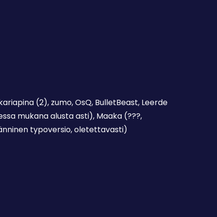
kariapina (2), zumo, OsQ, BulletBeast, Leerde
sessa mukana alusta asti), Maaka (???,
ninen typoversio, oletettavasti)