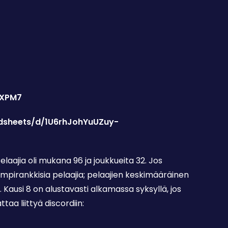
3XPM7
adsheets/d/1U6rhJohYuUZuy-
. Pelaajia oli mukana 96 ja joukkueita 32. Jos
mpirankkisia pelaajia; pelaajien keskimääräinen
n. Kausi 8 on alustavasti alkamassa syksyllä, jos
ttaa liittyä discordiin: