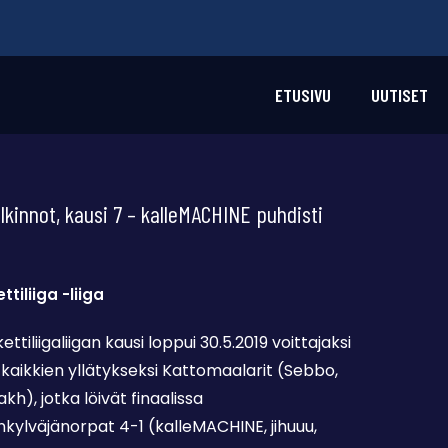
ETUSIVU
UUTISET
lkinnot, kausi 7 – kalleMACHINE puhdisti
ttiliiga -liiga
ttiliigaliigan kausi loppui 30.5.2019 voittajaksi
s kaikkien yllätykseksi Kattomaalarit (Sebbo,
kh), jotka löivät finaalissa
kylväjänorpat 4-1 (kalleMACHINE, jihuuu,