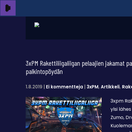
3xPM Rakettiliigaliigan pelaajien jakamat pa
palkintopöydän
1.8.2019
|
Ei kommentteja
|
3xPM
,
Artikkeli
,
Rake
3xpm Rake
ylsi lähe
Zumo, Dra
Kuoleman