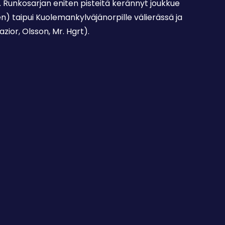
 Runkosarjan eniten pisteitä kerännyt joukkue
n) taipui Kuolemankylväjänorpille välierässä ja
zior, Olsson, Mr. Hgrt).