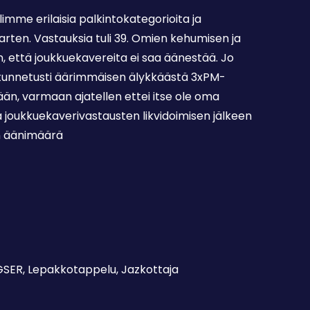
limme erilaisia palkintokategorioita ja
rten. Vastauksia tuli 39. Omien kehumisen ja
 että joukkuekavereita ei saa äänestää. Jo
tunnetusti äärimmäisen älykkäästä 3xPM-
ään, varmaan ajatellen ettei itse ole oma
 joukkuekaverivastausten likvidoimisen jälkeen
en äänimäärä
GSER, Lepakkotappelu, Jazkottaja