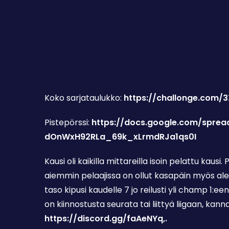
Koko sarjataulukko:
https://challonge.com/
Pistepörssi:
https://docs.google.com/spre
dOnWxH92RLa_69k_xLrmdRJa1qs0I
Kausi oli kaikilla mittareilla isoin pelattu kausi
aiemmin pelaajissa on ollut kasapäin myös ale
taso kipusi kaudelle 7 jo reilusti yli champ 1:ee
on kiinnostusta seurata tai liittyä liigaan, kanna
https://discord.gg/faAeNYq,.