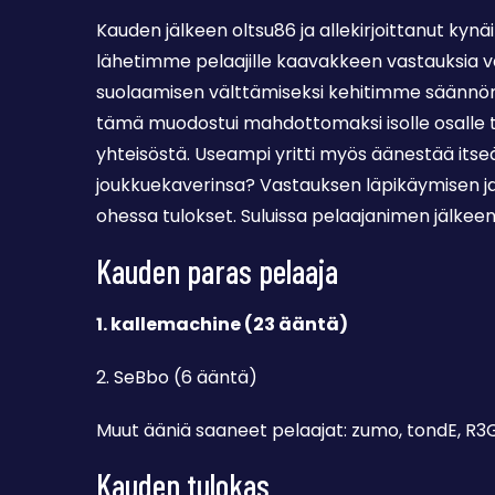
Kauden jälkeen oltsu86 ja allekirjoittanut kynäi
lähetimme pelaajille kaavakkeen vastauksia va
suolaamisen välttämiseksi kehitimme säännön,
tämä muodostui mahdottomaksi isolle osalle 
yhteisöstä. Useampi yritti myös äänestää itse
joukkuekaverinsa? Vastauksen läpikäymisen ja
ohessa tulokset. Suluissa pelaajanimen jälke
Kauden paras pelaaja
1. kallemachine (23 ääntä)
2. SeBbo (6 ääntä)
Muut ääniä saaneet pelaajat: zumo, tondE, R3
Kauden tulokas