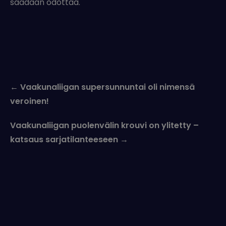
saadaan odottaa.
Post
←
Vaakunaliigan supersunnuntai oli nimensä
navigation
veroinen!
Vaakunaliigan puolenvälin krouvi on ylitetty –
katsaus sarjatilanteeseen
→