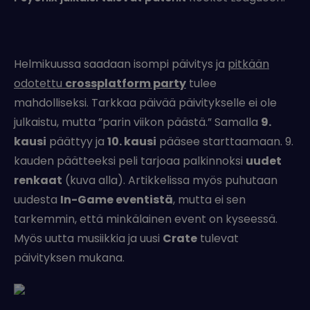
Helmikuussa saadaan isompi päivitys ja
pitkään
odotettu
crossplatform party
tulee
mahdolliseksi. Tarkkaa päivää päivitykselle ei ole
julkaistu, mutta ”parin viikon päästä.” Samalla
9.
kausi
päättyy ja
10. kausi
pääsee starttaamaan. 9.
kauden päätteeksi peli tarjoaa palkinnoksi
uudet
renkaat
(kuva alla). Artikkelissa myös puhutaan
uudesta
In-Game eventistä
, mutta ei sen
tarkemmin, että minkälainen event on kyseessä.
Myös uutta musiikkia ja uusi
Crate
tulevat
päivityksen mukana.