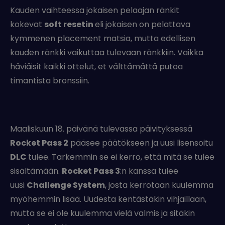
Kauden vaihteessa jokaisen pelaajan ränkit
kokevat
soft resetin
eli jokaisen on pelattava
kymmenen placement matsia, mutta edellisen
kauden ränkki vaikuttaa tulevaan ränkkiin. Vaikka
häviäisit kaikki ottelut, et välttämättä putoa
timantista bronssiin.
Maaliskuun 18. päivänä tulevassa päivityksessä
Rocket Pass 2
pääsee päätökseen ja uusi lisensoitu
DLC
tulee. Tarkemmin se ei kerro, että mitä se tulee
sisältämään.
Rocket Pass 3
:n kanssa tulee
uusi
Challenge System
, josta kerrotaan kuulemma
myöhemmin lisää. Uudesta kentästäkin vihjaillaan,
mutta se ei ole kuulemma vielä valmis ja sitäkin