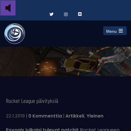
Menu
Open
the
main
menu
Rocket League päivityksiä
22.1.2019
|
0 Kommenttia
|
Artikkeli
,
Yleinen
Psyonix julkaisi tulevat patchit
Rocket Leagueen.