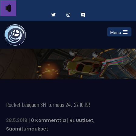
Menu
Open
the
main
menu
Rocket Leaguen SM-turnaus 24.-27.10.19!
28.5.2019
|
0 Kommenttia
|
RL Uutiset
,
Suomiturnaukset