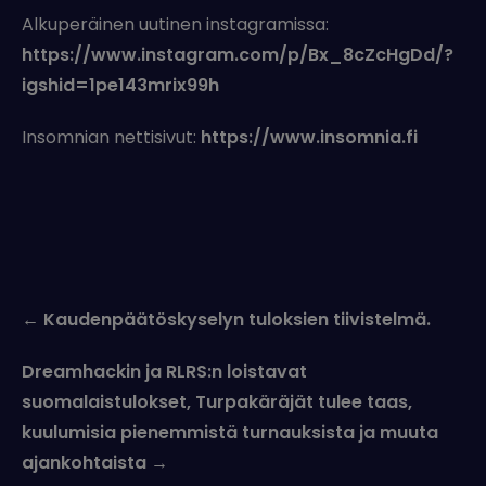
Alkuperäinen uutinen instagramissa:
https://www.instagram.com/p/Bx_8cZcHgDd/?
igshid=1pe143mrix99h
Insomnian nettisivut:
https://www.insomnia.fi
Post
←
Kaudenpäätöskyselyn tuloksien tiivistelmä.
navigation
Dreamhackin ja RLRS:n loistavat
suomalaistulokset, Turpakäräjät tulee taas,
kuulumisia pienemmistä turnauksista ja muuta
ajankohtaista
→