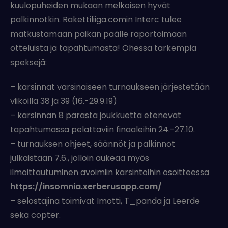
kuulopuheiden mukaan melkoisen hyvät
palkinnotkin.
Rakettiliiga.comin Interc tulee
matkustamaan paikan päälle raportoimaan
otteluista ja tapahtumasta!
Ohessa tarkempia
speksejä:
– karsinnat varsinaiseen turnaukseen järjestetään
viikoilla 38 ja 39 (16.-29.9.19)
– karsinnan 8 parasta joukkuetta etenevät
tapahtumassa pelattaviin finaaleihin 24.-27.10.
– turnauksen ohjeet, säännöt ja palkinnot
julkaistaan 7.6., jolloin aukeaa myös
ilmoittautuminen avoimiin karsintoihin osoitteessa
https://
insomnia.xerberusapp.com/
– selostajina toimivat Imotti, T_panda ja Leerde
sekä copter.