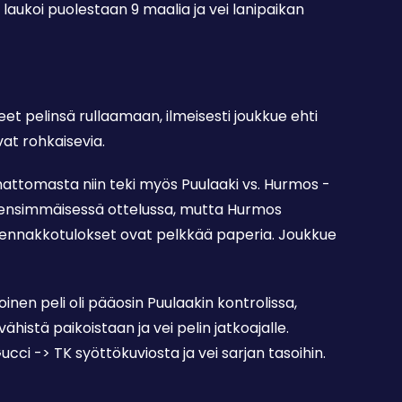
 laukoi puolestaan 9 maalia ja vei lanipaikan
neet pelinsä rullaamaan, ilmeisesti joukkue ehti
vat rohkaisevia.
attomasta niin teki myös Puulaaki vs. Hurmos -
n ensimmäisessä ottelussa, mutta Hurmos
ä ennakkotulokset ovat pelkkää paperia. Joukkue
inen peli oli pääosin Puulaakin kontrolissa,
histä paikoistaan ja vei pelin jatkoajalle.
cci -> TK syöttökuviosta ja vei sarjan tasoihin.