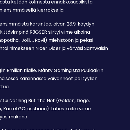
sta ketään kolmesta ennakkosuosikista
 ensimmäisellä kierroksella.
ensimmäistä karsintaa, aivan 28.9. käydyn
rkittävimpinä R3GSER siirtyi viime aikoina
opotihoi, Jölli, JRovii) miehistöön ja pelasi
aihtoi nimekseen Nicer Dicer ja värväsi Samwaisin
iin Emilian tilalle. Mänty Gamingista Puulaakiin
mäisessä karsinnassa vaivanneet pelityylien
ttua.
astui Nothing But The Net (Golden, Doge,
 KarretGCrossbaari). Lähes kaikki viime
 myös mukana