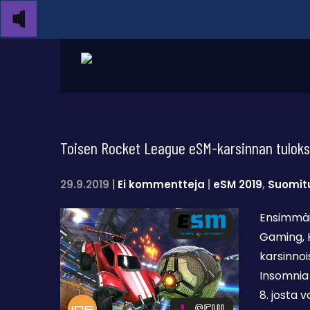
Toisen Rocket League eSM-karsinnan tulokse
29.9.2019
|
Ei kommentteja
|
eSM 2019
,
Suomit
Ensimmäis
Gaming, 
karsinnoi
Insomnia 
8. josta v