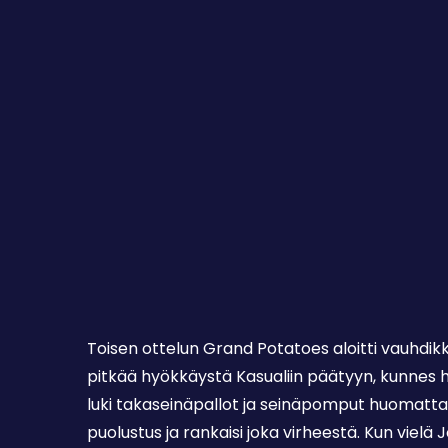
Toisen ottelun Grand Potatoes aloitti vauhdi
pitkää hyökkäystä Kasualiin päätyyn, kunnes ho
luki takaseinäpallot ja seinäpomput huomatt
puolustus ja rankaisi joka virheestä. Kun vielä