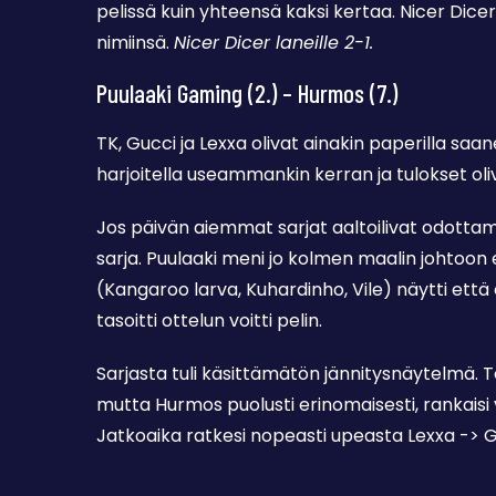
pelissä kuin yhteensä kaksi kertaa. Nicer Dicer
nimiinsä.
Nicer Dicer laneille 2-1.
Puulaaki Gaming (2.) – Hurmos (7.)
TK, Gucci ja Lexxa olivat ainakin paperilla saa
harjoitella useammankin kerran ja tulokset oli
Jos päivän aiemmat sarjat aaltoilivat odottam
sarja. Puulaaki meni jo kolmen maalin johtoo
(Kangaroo larva, Kuhardinho, Vile) näytti ett
tasoitti ottelun voitti pelin.
Sarjasta tuli käsittämätön jännitysnäytelmä. To
mutta Hurmos puolusti erinomaisesti, rankaisi vä
Jatkoaika ratkesi nopeasti upeasta Lexxa -> Gu