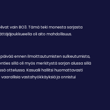
 olivat vain BO3. Tämä teki monesta sarjasta
ttäjäjoukkueella oli aito mahdollisuus.
i päivää ennen ilmoittautumisten sulkeutumista,
nties sillä oli myös merkitystä sarjan alussa sillä
 ottelussa. Kasualii hallitsi huomattavasti
arallisia vastahyökkäyksiä ja onnistui