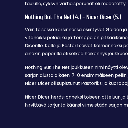
taululle, syksyn varhaisperunat oli mädätetty.
Nothing But The Net (4.) – Nicer Dicer (5.)
Vain toisessa karsinnassa esiintyvät Golden j
yltäneiksi pelaajiksi ja Tomppa on pitkäaikai
Dicerille. Kalle ja Pastor1 saivat kolmanneksi 
ainakin paperilla oli selkeä heikennys joukkue
Nothing But The Net joukkueen nimi näytti ol
sarjan alusta alkaen. 7-0 ensimmäiseen peliin 
Nicer Dicer oli supistunut Pastoriksi ja kuoropoji
Nicer Dicer heräsi onneksi toiseen otteluun ja 
hirvittävä torjunta käänsi viimeistään sarjan