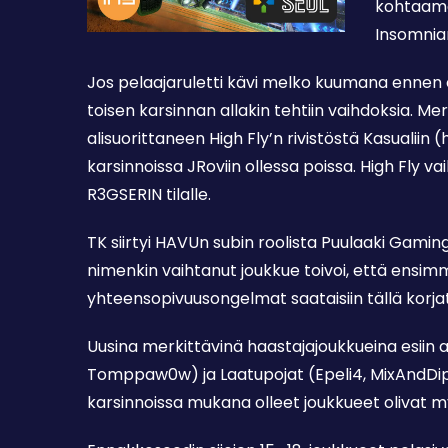
kohtaama
Insomnian
Jos pelaajaruletti kävi melko kuumana ennen 
toisen karsinnan allakin tehtiin vaihdoksia. Me
alisuorittaneen High Fly’n rivistöstä Kasualiin (h
karsinnoissa JRoviin ollessa poissa. High Fly v
R3GSERIN tilalle.
TK siirtyi HAVUn subin roolista Puulaaki Gaming
nimenkin vaihtanut joukkue toivoi, että ensim
yhteensopivuusongelmat saataisiin tällä korja
Uusina merkittävinä haastajajoukkueina esiin 
Tomppaw0w) ja Laatupojat (Epeli4, MixAndDip,
karsinnoissa mukana olleet joukkueet olivat