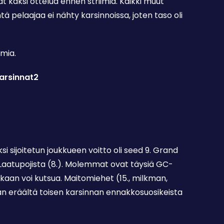
at kaksi ottelua ennen striimiä. Kaikki muut
ä pelaajaa ei nähty karsinnoissa, joten taso oli
mia.
arsinnat2
 sijoitetun joukkueen voitto oli seed 9. Grand
Laatupojista (8.). Molemmat ovat täysiä GC-
tenkaan voi kutsua. Maitomiehet (15., milkman,
än eräältä toisen karsinnan ennakkosuosikeista