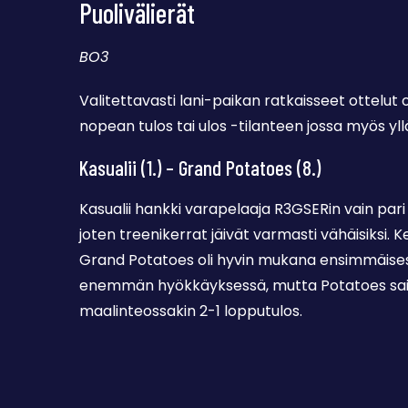
Puolivälierät
BO3
Valitettavasti lani-paikan ratkaisseet ottelut
nopean tulos tai ulos -tilanteen jossa myös yllä
Kasualii (1.) – Grand Potatoes (8.)
Kasualii hankki varapelaaja R3GSERin vain par
joten treenikerrat jäivät varmasti vähäisiksi. Ke
Grand Potatoes oli hyvin mukana ensimmäisessä
enemmän hyökkäyksessä, mutta Potatoes sai va
maalinteossakin 2-1 lopputulos.