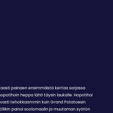
kkaasti painaen ensimmäistä kertaa sarjassa
potihoin heppa lähti täysin laukalle. Hopotihoi
avasti tehokkaammin kuin Grand Potatoesin
 Jöllikin painoi soolomaalin ja muutaman syötön