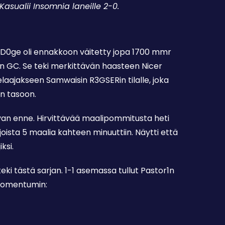
Kasualii Insomnia laneille 2-0.
a D0ge oli ennakkoon väitetty jopa 1700 mmr
nen GC. Se teki merkittävän haasteen Nicer
pelaajakseen Samwaisin R3GSERin tilalle, joka
en tasoon.
evan enne. Hirvittävää maalipommitusta heti
joista 5 maalia kahteen minuuttiin. Näytti että
ksi.
teki tästä sarjan. 1-1 asemassa tullut Pastor1n
 momentumin: