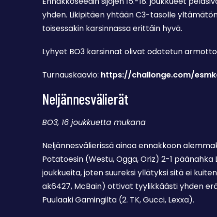
Ennakkoseedin sijojen 15.-18. joukkueet pelasiv
yhden. Likipitäen yhtään C3-tasolle yltämätönt
toisessakin karsinnassa erittäin hyvä.
Lyhyet BO3 karsinnat olivat odotetun armotto
Turnauskaavio:
https://challonge.com/esmk
Neljännesvälierät
BO3, 16 joukkuetta mukana
Neljännesvälierissä ainoa ennakkoon alemmaksi
Potatoesin (Westu, Ogga, Oriz) 2-1 päänahka 
joukkueita, joten suureksi yllätyksi sitä ei kui
ak6427, McBain) ottivat tyylikkäästi yhden er
Puulaaki Gamingilta (2. TK, Gucci, Lexxa).